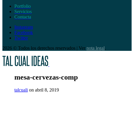
Portfolio
Servicios
Contacta
Instagram
Facebook
Twitter
2026 © Todos los derechos reservados | Ver
nota legal
.
mesa-cervezas-comp
talcuali
on abril 8, 2019