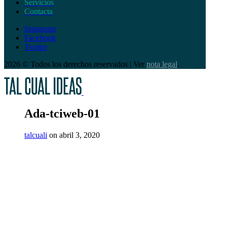
Servicios
Contacta
Instagram
Facebook
Twitter
2026 © Todos los derechos reservados | Ver
nota legal
.
Ada-tciweb-01
talcuali
on abril 3, 2020