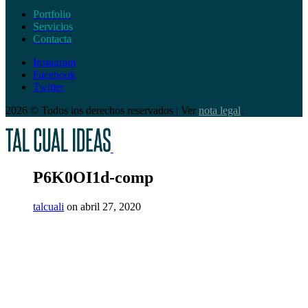
Portfolio
Servicios
Contacta
Instagram
Facebook
Twitter
2026 © Todos los derechos reservados | Ver
nota legal
.
P6K0OI1d-comp
talcuali
on abril 27, 2020