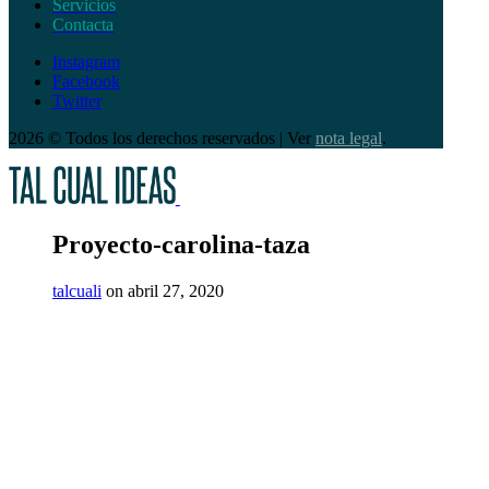
Servicios
Contacta
Instagram
Facebook
Twitter
2026 © Todos los derechos reservados | Ver
nota legal
.
Proyecto-carolina-taza
talcuali
on abril 27, 2020