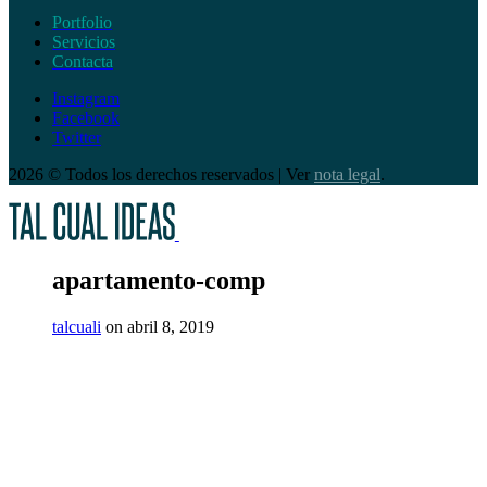
Portfolio
Servicios
Contacta
Instagram
Facebook
Twitter
2026 © Todos los derechos reservados | Ver
nota legal
.
apartamento-comp
talcuali
on abril 8, 2019