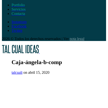
Portfolio
Servicios
Contacta
Instagram
Facebook
Twitter
2026 © Todos los derechos reservados | Ver
nota legal
.
Caja-ángela-b-comp
talcuali
on abril 15, 2020