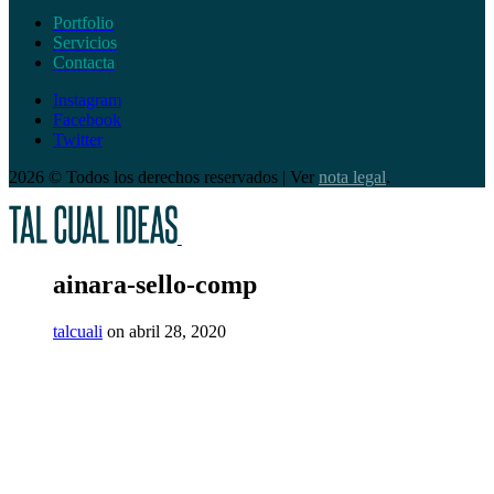
Portfolio
Servicios
Contacta
Instagram
Facebook
Twitter
2026 © Todos los derechos reservados | Ver
nota legal
.
ainara-sello-comp
talcuali
on abril 28, 2020